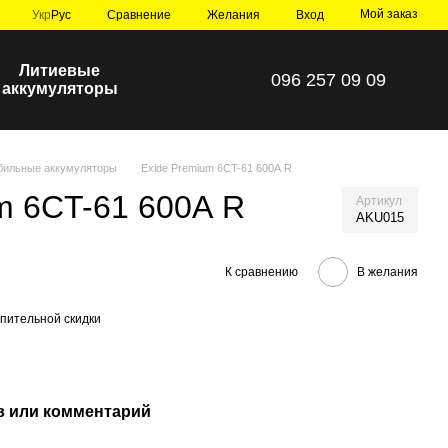
Мой заказ
Сравнение
Укр
Рус
Желания
Вход
Литиевые
096 257 09 09
аккумуляторы
бильные аккумуляторы
Exide Premium 6CT-61 600А R
m 6CT-61 600А R
Артикул
AKU015
К сравнению
В желания
пительной скидки
 или комментарий