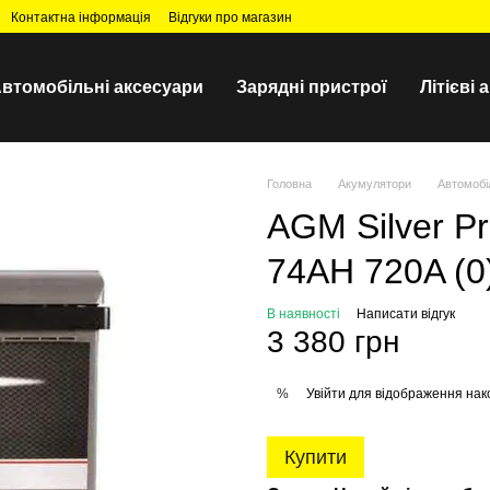
Контактна інформація
Відгуки про магазин
втомобільні аксесуари
Зарядні пристрої
Літієві
Головна
Акумулятори
Автомобі
AGM Silver P
74AH 720A (0
В наявності
Написати відгук
3 380 грн
Увійти
для відображення нак
%
Купити