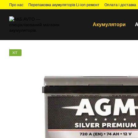
Перейти до основного контенту
Про нас
Перепаковка акумуляторів Li-ion ремонт
Оплата і доставка
Акумулятори
А
ХІТ