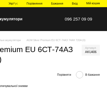
Мій кошик
Порівняння
Укр
Рус
Бажання
Вхід
096 257 09 09
 акумулятори
льні акумулятори
AGM Silver Premium EU 6СТ-74АЗ 74AH 720A (0)
remium EU 6СТ-74АЗ
Артикул
AKU406
)
Порівняти
В бажання
опичувальної знижки