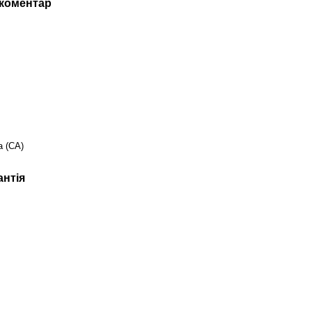
 коментар
а (CA)
антія