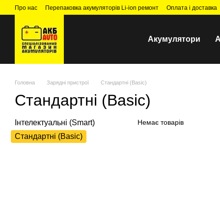
Перейти до основного контенту
Про нас
Перепаковка акумуляторів Li-ion ремонт
Оплата і доставка
Акумулятори
А
Головна
Зарядні пристрої
Стандартні (Basic)
Стандартні (Basic)
Інтелектуальні (Smart)
Немає товарів
Стандартні (Basic)