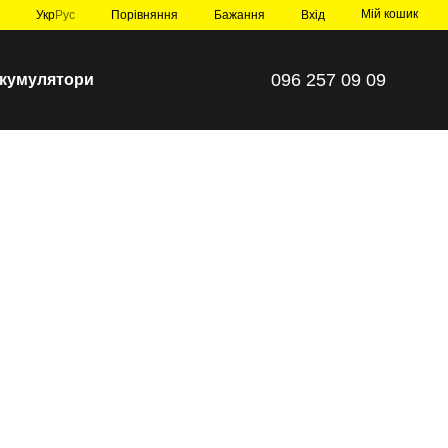
Мій кошик
Порівняння
Укр
Рус
Бажання
Вхід
096 257 09 09
 акумулятори