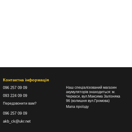
Контактна інформація
096 257 09 09
Наш спеціалізований магазин
акумуляторів знаходиться: м.
093 224 09 09
Черкаси, вул.Максима Залізняка
96 (колишня вул.Громова)
Передзвонити вам?
Мапа проїзду
096 257 09 09
akb_ck@ukr.net