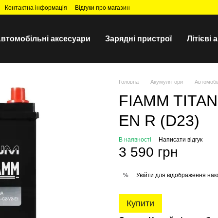
Контактна інформація
Відгуки про магазин
втомобільні аксесуари
Зарядні пристрої
Літієві
Головна
Акумулятори
Автомобі
FIAMM TITAN
EN R (D23)
В наявності
Написати відгук
3 590 грн
Увійти
для відображення нак
%
Купити