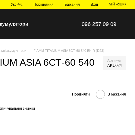
Мій кошик
Порівняння
Укр
Рус
Бажання
Вхід
096 257 09 09
 акумулятори
льні акумулятори
FIAMM TITANIUM ASIA 6СТ-60 540 EN R (D23)
IUM ASIA 6СТ-60 540
Артикул
AKU024
Порівняти
В бажання
опичувальної знижки