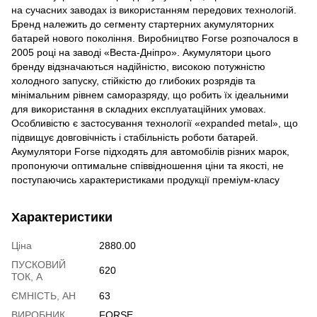
на сучасних заводах із використанням передових технологій.
Бренд належить до сегменту стартерних акумуляторних
батарей нового покоління. Виробництво Forse розпочалося в
2005 році на заводі «Веста-Дніпро». Акумулятори цього
бренду відзначаються надійністю, високою потужністю
холодного запуску, стійкістю до глибоких розрядів та
мінімальним рівнем саморазряду, що робить їх ідеальними
для використання в складних експлуатаційних умовах.
Особливістю є застосування технології «expanded metal», що
підвищує довговічність і стабільність роботи батарей.
Акумулятори Forse підходять для автомобілів різних марок,
пропонуючи оптимальне співвідношення ціни та якості, не
поступаючись характеристиками продукції преміум-класу
Характеристики
Ціна
2880.00
ПУСКОВИЙ
620
ТОК, А
ЄМНІСТЬ, АН
63
ВИРОБНИК
FORSE