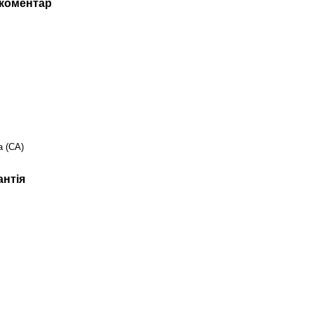
 коментар
а (CA)
антія