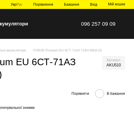
Мій кошик
Порівняння
Укр
Рус
Бажання
Вхід
096 257 09 09
 акумулятори
льні акумулятори
FORSE Premium EU 6СТ-71АЗ 71AH 680A (0)
um EU 6СТ-71АЗ
Артикул
AKU510
)
Порівняти
В бажання
опичувальної знижки