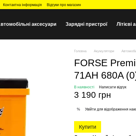
Контактна інформація
Відгуки про магазин
втомобільні аксесуари
Зарядні пристрої
Літієві
Головна
Акумулятори
Автомобі
FORSE Premi
71AH 680A (0
В наявності
Написати відгук
3 190 грн
Увійти
для відображення нак
%
Купити