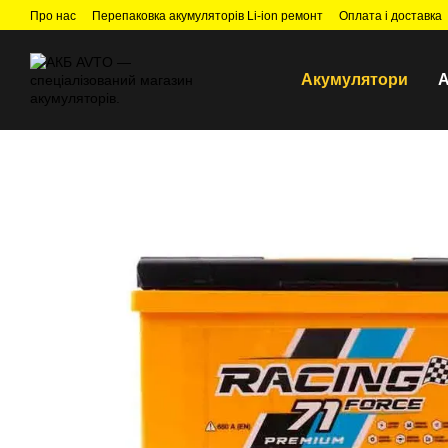
Перейти до основного контенту
Про нас
Перепаковка акумуляторів Li-ion ремонт
Оплата і доставка
Акумулятори
А