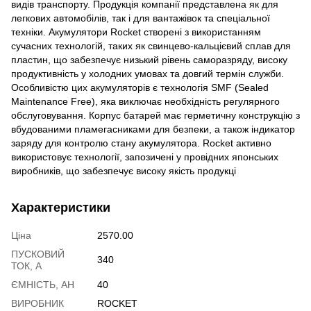
видів транспорту. Продукція компанії представлена як для
легкових автомобілів, так і для вантажівок та спеціальної
техніки. Акумулятори Rocket створені з використанням
сучасних технологій, таких як свинцево-кальцієвий сплав для
пластин, що забезпечує низький рівень саморазряду, високу
продуктивність у холодних умовах та довгий термін служби.
Особливістю цих акумуляторів є технологія SMF (Sealed
Maintenance Free), яка виключає необхідність регулярного
обслуговування. Корпус батарей має герметичну конструкцію з
вбудованими пламегасниками для безпеки, а також індикатор
заряду для контролю стану акумулятора. Rocket активно
використовує технології, запозичені у провідних японських
виробників, що забезпечує високу якість продукці
Характеристики
Ціна
2570.00
ПУСКОВИЙ
340
ТОК, А
ЄМНІСТЬ, АН
40
ВИРОБНИК
ROCKET