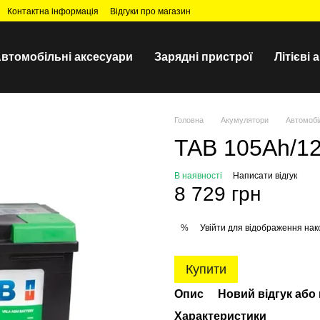
Контактна інформація
Відгуки про магазин
втомобільні аксесуари
Зарядні пристрої
Літієві
Головна
Акумулятори
Автомобі
TAB 105Ah/12
В наявності
Написати відгук
8 729 грн
Увійти
для відображення нак
%
Купити
Опис
Новий відгук або
Характеристики