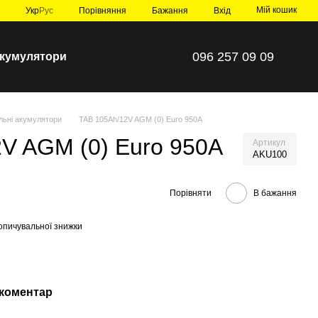
Мій кошик
Порівняння
Укр
Рус
Бажання
Вхід
096 257 09 09
 акумулятори
льні акумулятори
TAB 105Ah/12V AGM (0) Euro 950A
V AGM (0) Euro 950A
Артикул
AKU100
Порівняти
В бажання
опичувальної знижки
 коментар