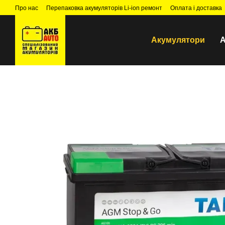
Перейти до основного контенту
Про нас
Перепаковка акумуляторів Li-ion ремонт
Оплата і доставка
Акумулятори
А