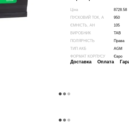
Ціна
8728.58
ПУСКОВИЙ ТОК, А
950
ЄМНІСТЬ, АН
105
ВИРОБНИК
TAB
ПОЛЯРНІСТЬ
Права
ТИП АКБ
AGM
ФОРМАТ КОРПУСУ
Євро
Доставка
Оплата
Гар