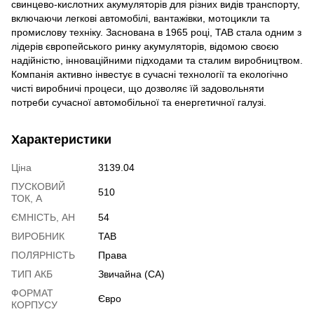
свинцево-кислотних акумуляторів для різних видів транспорту,
включаючи легкові автомобілі, вантажівки, мотоцикли та
промислову техніку. Заснована в 1965 році, TAB стала одним з
лідерів європейського ринку акумуляторів, відомою своєю
надійністю, інноваційними підходами та сталим виробництвом.
Компанія активно інвестує в сучасні технології та екологічно
чисті виробничі процеси, що дозволяє їй задовольняти
потреби сучасної автомобільної та енергетичної галузі.
Характеристики
Ціна
3139.04
ПУСКОВИЙ
510
ТОК, А
ЄМНІСТЬ, АН
54
ВИРОБНИК
TAB
ПОЛЯРНІСТЬ
Права
ТИП АКБ
Звичайна (CA)
ФОРМАТ
Євро
КОРПУСУ