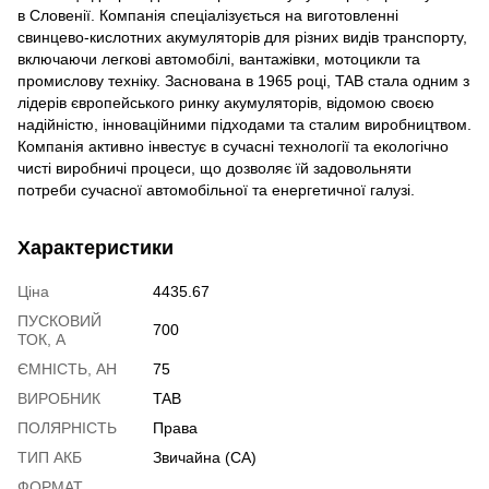
в Словенії. Компанія спеціалізується на виготовленні
свинцево-кислотних акумуляторів для різних видів транспорту,
включаючи легкові автомобілі, вантажівки, мотоцикли та
промислову техніку. Заснована в 1965 році, TAB стала одним з
лідерів європейського ринку акумуляторів, відомою своєю
надійністю, інноваційними підходами та сталим виробництвом.
Компанія активно інвестує в сучасні технології та екологічно
чисті виробничі процеси, що дозволяє їй задовольняти
потреби сучасної автомобільної та енергетичної галузі.
Характеристики
Ціна
4435.67
ПУСКОВИЙ
700
ТОК, А
ЄМНІСТЬ, АН
75
ВИРОБНИК
TAB
ПОЛЯРНІСТЬ
Права
ТИП АКБ
Звичайна (CA)
ФОРМАТ