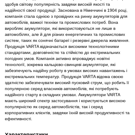
здобув світову популярність завдяки високій якості та
надійності своєї продукції. Заснована в Німеччині в 1904 році,
компанія стала однією з провідних на ринку акумуляторів для
автомобілів, важкої техніки та промислових потреб. Вона
виробляє акумулятори, які використовуються не лише в
автомобілях, але й для різних енергетичних та промислових
систем, таких як сонячні батареї і резервні джерела живлення.
Продукція VARTA відзначається високими технологічними
стандартами, довговічністю та стійкістю до екстремальних
погодних умов. Компанія активно впроваджує новітні
технології, зокрема кальцієво-свинцеві акумулятори, які
забезпечують надійну роботу в умовах високих навантажень і
екстремальних температур. Продукція VARTA відома своєю
здатністю забезпечувати високий пусковий струм, що робить її
популярною серед власників автомобілів, які потребують
надійного старту в складних умовах. Аккумулятори VARTA
мають широкий спектр застосування і користуються високою
популярністю як серед автомобілістів, так і серед
корпоративних клієнтів, завдяки їхній високій продуктивності та
ефективності.
Характеристики