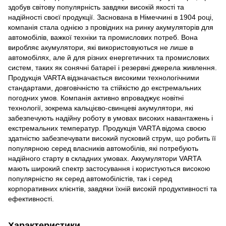
здобув світову популярність завдяки високій якості та
надійності своєї продукції. Заснована в Німеччині в 1904 році,
компанія стала однією з провідних на ринку акумуляторів для
автомобілів, важкої техніки та промислових потреб. Вона
виробляє акумулятори, які використовуються не лише в
автомобілях, але й для різних енергетичних та промислових
систем, таких як сонячні батареї і резервні джерела живлення.
Продукція VARTA відзначається високими технологічними
стандартами, довговічністю та стійкістю до екстремальних
погодних умов. Компанія активно впроваджує новітні
технології, зокрема кальцієво-свинцеві акумулятори, які
забезпечують надійну роботу в умовах високих навантажень і
екстремальних температур. Продукція VARTA відома своєю
здатністю забезпечувати високий пусковий струм, що робить її
популярною серед власників автомобілів, які потребують
надійного старту в складних умовах. Аккумулятори VARTA
мають широкий спектр застосування і користуються високою
популярністю як серед автомобілістів, так і серед
корпоративних клієнтів, завдяки їхній високій продуктивності та
ефективності.
Характеристики