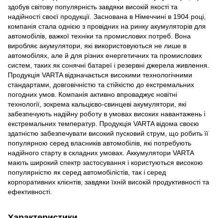
здобув світову популярність завдяки високій якості та
надійності своєї продукції. Заснована в Німеччині в 1904 році,
компанія стала однією з провідних на ринку акумуляторів для
автомобілів, важкої техніки та промислових потреб. Вона
виробляє акумулятори, які використовуються не лише в
автомобілях, але й для різних енергетичних та промислових
систем, таких як сонячні батареї і резервні джерела живлення.
Продукція VARTA відзначається високими технологічними
стандартами, довговічністю та стійкістю до екстремальних
погодних умов. Компанія активно впроваджує новітні
технології, зокрема кальцієво-свинцеві акумулятори, які
забезпечують надійну роботу в умовах високих навантажень і
екстремальних температур. Продукція VARTA відома своєю
здатністю забезпечувати високий пусковий струм, що робить її
популярною серед власників автомобілів, які потребують
надійного старту в складних умовах. Аккумулятори VARTA
мають широкий спектр застосування і користуються високою
популярністю як серед автомобілістів, так і серед
корпоративних клієнтів, завдяки їхній високій продуктивності та
ефективності.
Характеристики