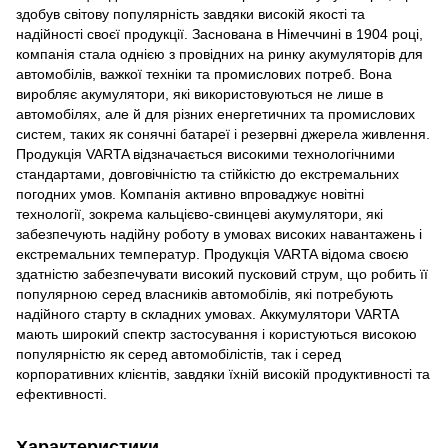
здобув світову популярність завдяки високій якості та
надійності своєї продукції. Заснована в Німеччині в 1904 році,
компанія стала однією з провідних на ринку акумуляторів для
автомобілів, важкої техніки та промислових потреб. Вона
виробляє акумулятори, які використовуються не лише в
автомобілях, але й для різних енергетичних та промислових
систем, таких як сонячні батареї і резервні джерела живлення.
Продукція VARTA відзначається високими технологічними
стандартами, довговічністю та стійкістю до екстремальних
погодних умов. Компанія активно впроваджує новітні
технології, зокрема кальцієво-свинцеві акумулятори, які
забезпечують надійну роботу в умовах високих навантажень і
екстремальних температур. Продукція VARTA відома своєю
здатністю забезпечувати високий пусковий струм, що робить її
популярною серед власників автомобілів, які потребують
надійного старту в складних умовах. Аккумулятори VARTA
мають широкий спектр застосування і користуються високою
популярністю як серед автомобілістів, так і серед
корпоративних клієнтів, завдяки їхній високій продуктивності та
ефективності.
Характеристики