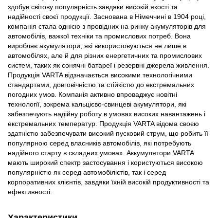
здобув світову популярність завдяки високій якості та
надійності своєї продукції. Заснована в Німеччині в 1904 році,
компанія стала однією з провідних на ринку акумуляторів для
автомобілів, важкої техніки та промислових потреб. Вона
виробляє акумулятори, які використовуються не лише в
автомобілях, але й для різних енергетичних та промислових
систем, таких як сонячні батареї і резервні джерела живлення.
Продукція VARTA відзначається високими технологічними
стандартами, довговічністю та стійкістю до екстремальних
погодних умов. Компанія активно впроваджує новітні
технології, зокрема кальцієво-свинцеві акумулятори, які
забезпечують надійну роботу в умовах високих навантажень і
екстремальних температур. Продукція VARTA відома своєю
здатністю забезпечувати високий пусковий струм, що робить її
популярною серед власників автомобілів, які потребують
надійного старту в складних умовах. Аккумулятори VARTA
мають широкий спектр застосування і користуються високою
популярністю як серед автомобілістів, так і серед
корпоративних клієнтів, завдяки їхній високій продуктивності та
ефективності.
Характеристики