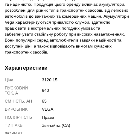
та надійністю. Продукція цього бренду включає акумулятори,
розроблені для різних типів транспортних засобів, від легкових
автомобілів до вантажних та комерційних машин. Акумулятори
Vega характеризуються тривалістю служби, здатністю
працювати в екстремальних погодних умовах та
забезпечувати стабільну роботу при високих навантаженнях.
Вони популярні серед автолюбителів завдяки надійності та
доступній ціні, а також відповідають вимогам сучасних
транспортних засобів.
Характеристики
Ціна
3120.15
ПУСКОВИЙ
640
ТОК, А
ЄМНІСТЬ, АН
65
ВИРОБНИК
VEGA
ПОЛЯРНІСТЬ
Права
ТИП АКБ
Звичайна (CA)
ФОРМАТ