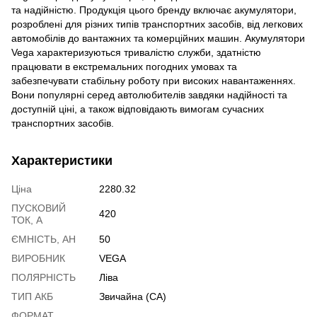
та надійністю. Продукція цього бренду включає акумулятори,
розроблені для різних типів транспортних засобів, від легкових
автомобілів до вантажних та комерційних машин. Акумулятори
Vega характеризуються тривалістю служби, здатністю
працювати в екстремальних погодних умовах та
забезпечувати стабільну роботу при високих навантаженнях.
Вони популярні серед автолюбителів завдяки надійності та
доступній ціні, а також відповідають вимогам сучасних
транспортних засобів.
Характеристики
Ціна
2280.32
ПУСКОВИЙ
420
ТОК, А
ЄМНІСТЬ, АН
50
ВИРОБНИК
VEGA
ПОЛЯРНІСТЬ
Ліва
ТИП АКБ
Звичайна (CA)
ФОРМАТ